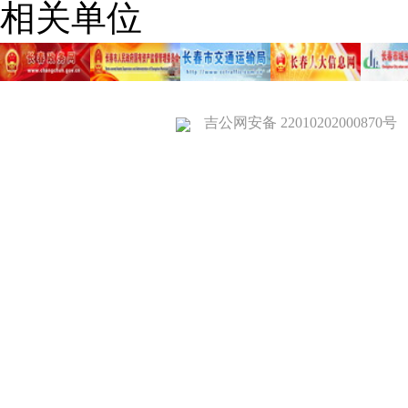
相关单位
吉公网安备 22010202000870号