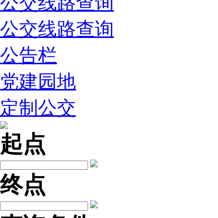
公交线路查询
公交线路查询
公告栏
党建园地
定制公交
起点
终点