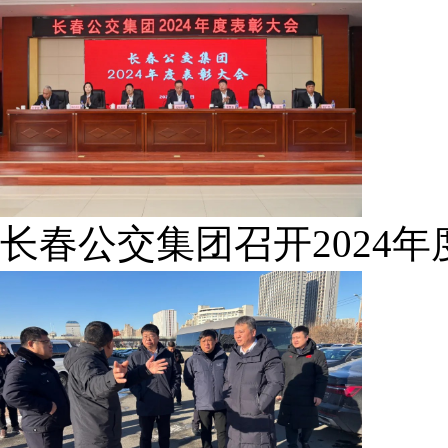
长春公交集团召开2024年