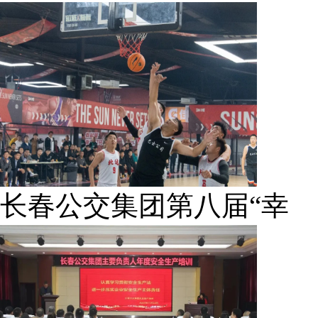
长春公交集团第八届“幸