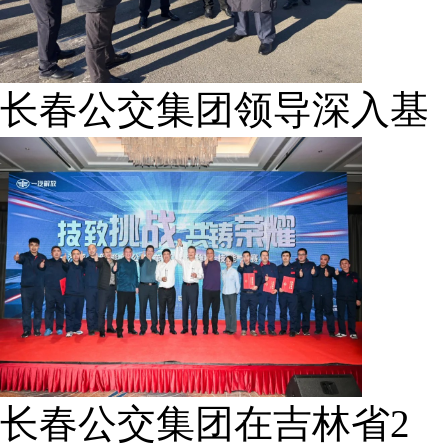
长春公交集团领导深入基
长春公交集团在吉林省2