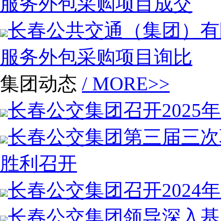
服务外包采购项目成交
长春公共交通（集团）有
服务外包采购项目询比
集团动态
/ MORE>>
长春公交集团召开2025
长春公交集团第三届三次
胜利召开
长春公交集团召开2024
长春公交集团领导深入基