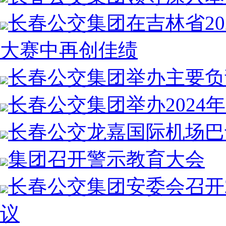
长春公交集团在吉林省2
大赛中再创佳绩
长春公交集团举办主要负
长春公交集团举办2024
长春公交龙嘉国际机场巴
集团召开警示教育大会
长春公交集团安委会召开
议