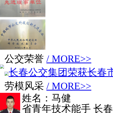
公交荣誉
/ MORE>>
长春公交集团荣获长春市
劳模风采
/ MORE>>
姓名：马健
省青年技术能手 长