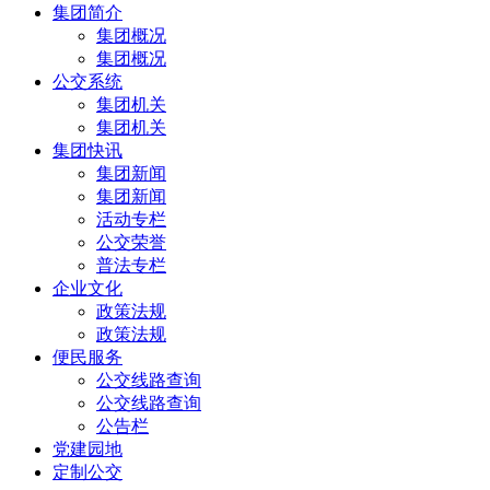
集团简介
集团概况
集团概况
公交系统
集团机关
集团机关
集团快讯
集团新闻
集团新闻
活动专栏
公交荣誉
普法专栏
企业文化
政策法规
政策法规
便民服务
公交线路查询
公交线路查询
公告栏
党建园地
定制公交