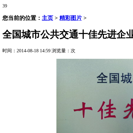
39
您当前的位置：
主页
>
精彩图片
>
全国城市公共交通十佳先进企
时间：2014-08-18 14:59
浏览量：
次