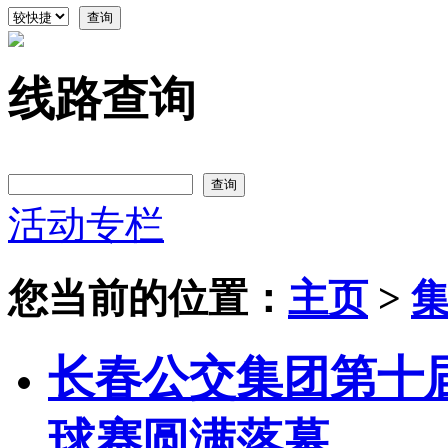
查询
线路查询
查询
活动专栏
您当前的位置：
主页
>
长春公交集团第十
球赛圆满落幕