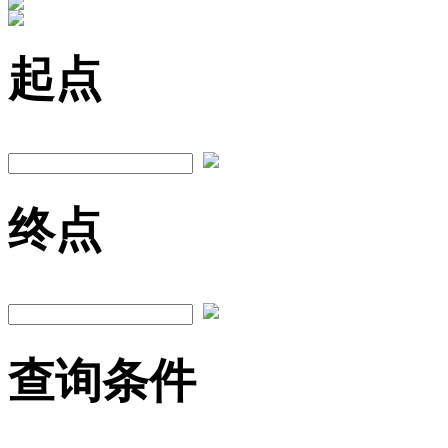
起点
终点
查询条件