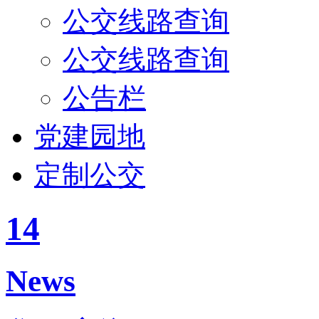
公交线路查询
公交线路查询
公告栏
党建园地
定制公交
14
News