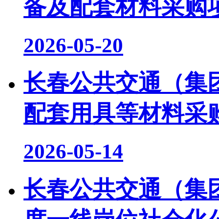
备及配套材料采购
2026-05-20
长春公共交通（集
配套用具等材料采
2026-05-14
长春公共交通（集团