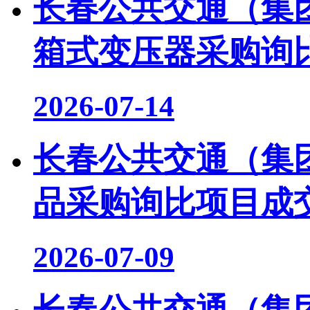
长春公共交通（集团
箱式变压器采购询
2026-07-14
长春公共交通（集
品采购询比项目成
2026-07-09