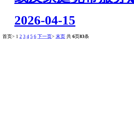
2026-04-15
首页
>
1
2
3
4
5
6
下一页
>
末页
共
6
页
83
条