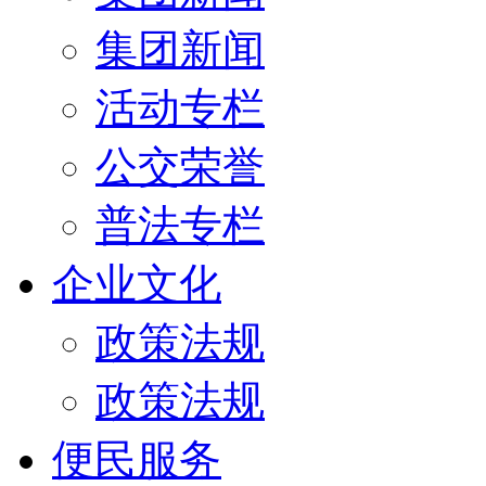
集团新闻
活动专栏
公交荣誉
普法专栏
企业文化
政策法规
政策法规
便民服务