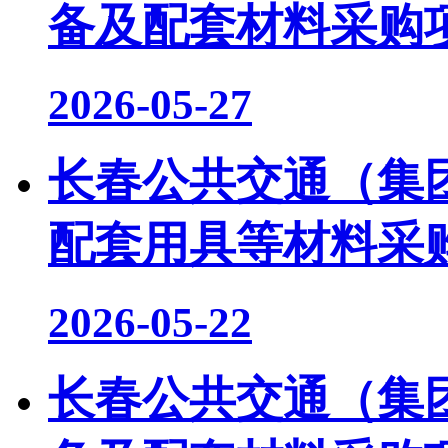
备及配套材料采购
2026-05-27
长春公共交通（集
配套用具等材料采
2026-05-22
长春公共交通（集