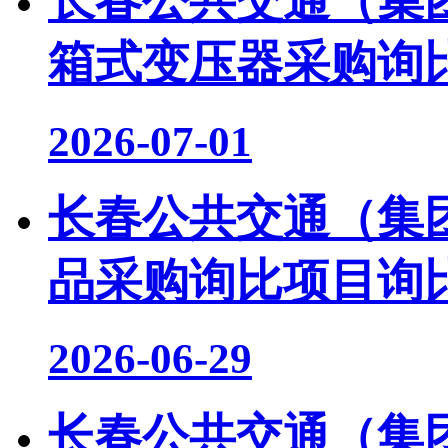
长春公共交通（集团
箱式变压器采购询
2026-07-01
长春公共交通（集
品采购询比项目询
2026-06-29
长春公共交通（集