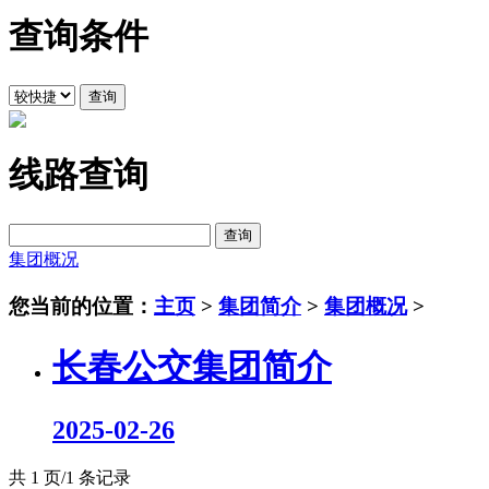
查询条件
查询
线路查询
查询
集团概况
您当前的位置：
主页
>
集团简介
>
集团概况
>
长春公交集团简介
2025-02-26
共 1 页/1 条记录