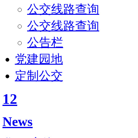
公交线路查询
公交线路查询
公告栏
党建园地
定制公交
12
News