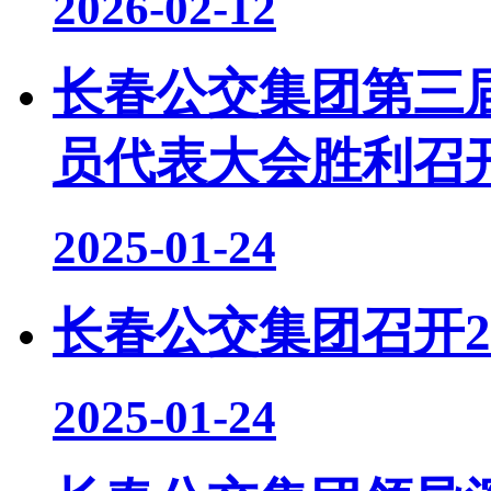
2026-02-12
长春公交集团第三
员代表大会胜利召
2025-01-24
长春公交集团召开2
2025-01-24