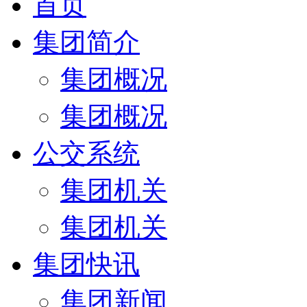
首页
集团简介
集团概况
集团概况
公交系统
集团机关
集团机关
集团快讯
集团新闻