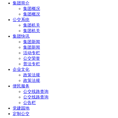
集团简介
集团概况
集团概况
公交系统
集团机关
集团机关
集团快讯
集团新闻
集团新闻
活动专栏
公交荣誉
普法专栏
企业文化
政策法规
政策法规
便民服务
公交线路查询
公交线路查询
公告栏
党建园地
定制公交