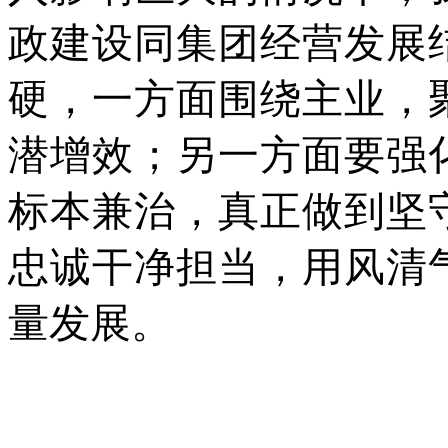
政建设同集团经营发展
硬，一方面围绕主业，
潜增效；另一方面要强
标本兼治，真正做到坚
忠诚干净担当，用风清
量发展。