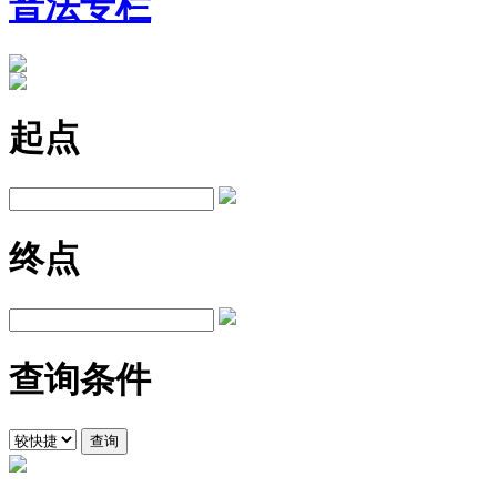
普法专栏
起点
终点
查询条件
查询