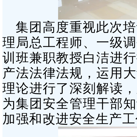
集团高度重视此次培
理局总工程师、一级调
训班兼职教授白洁
进行
产法法律法规，运用大
理论进行了深刻解读，
为
集团安全管理干部知
加强和改进安全生产工