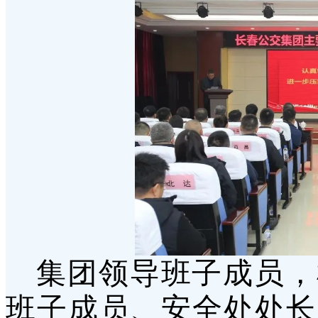
集团领导班子成员，
班子成员、安全处
处
长