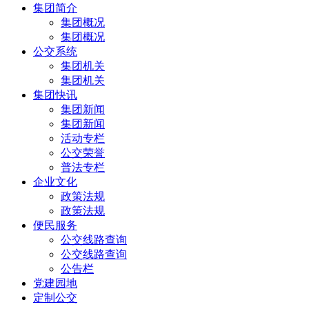
集团简介
集团概况
集团概况
公交系统
集团机关
集团机关
集团快讯
集团新闻
集团新闻
活动专栏
公交荣誉
普法专栏
企业文化
政策法规
政策法规
便民服务
公交线路查询
公交线路查询
公告栏
党建园地
定制公交