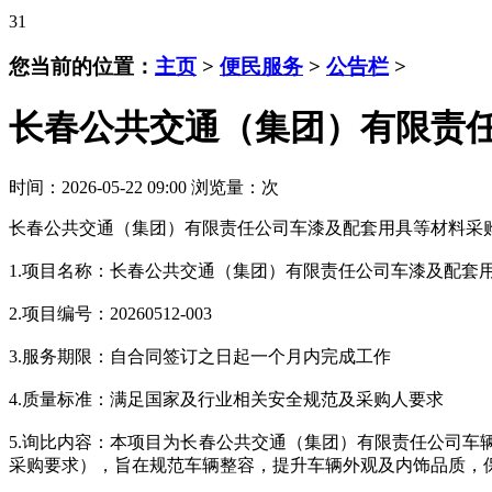
31
您当前的位置：
主页
>
便民服务
>
公告栏
>
长春公共交通（集团）有限责
时间：2026-05-22 09:00
浏览量：
次
长春公共交通（集团）有限责任公司车漆及配套用具等材料采购项目
1.项目名称：长春公共交通（集团）有限责任公司车漆及配套
2.项目编号：20260512-003
3.服务期限：自合同签订之日起一个月内完成工作
4.质量标准：满足国家及行业相关安全规范及采购人要求
5.询比内容：本项目为长春公共交通（集团）有限责任公司
采购要求），旨在规范车辆整容，提升车辆外观及内饰品质，