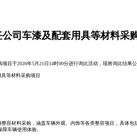
任公司车漆及配套用具等材料采
于2026年5月21日14时00分进行询比活动，现将询比结果
用具等材料采购项目
车辆整容材料采购，涵盖车辆外观、内饰等各类整容项目，具体包
保障车辆使用体验。