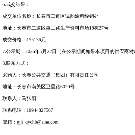
6.成交结果：
成交单位名称：长春市二道区诚韵涂料经销处
地址：长春市二道区惠工路生产资料市场18栋27号
成交价格：155136元
7.公示期：2026年5月22日（在公示期间如果本项目的供
8.联系方式：
采购人：长春公共交通（集团）有限责任公司
地址：长春市南关区卫星路6029号
联系人：马弘阳
联系电话：19944827567
邮箱：gjjt_qychb@sina.com