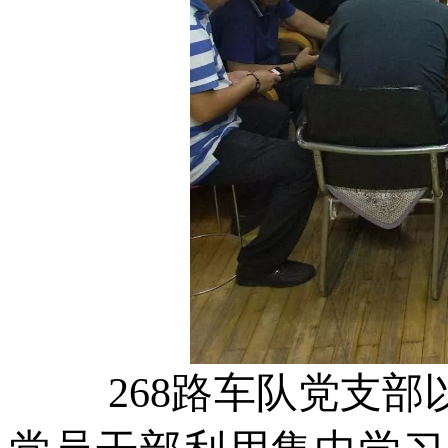
268路车队党支部以