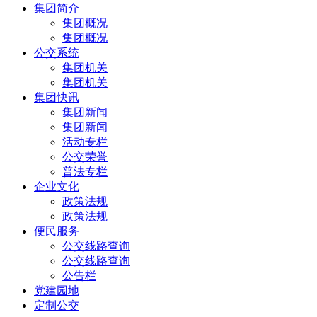
集团简介
集团概况
集团概况
公交系统
集团机关
集团机关
集团快讯
集团新闻
集团新闻
活动专栏
公交荣誉
普法专栏
企业文化
政策法规
政策法规
便民服务
公交线路查询
公交线路查询
公告栏
党建园地
定制公交