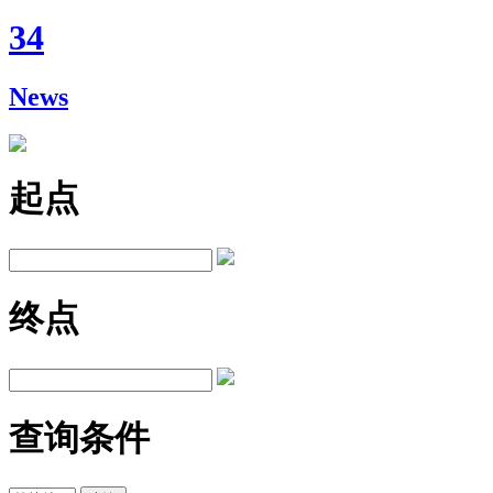
34
News
起点
终点
查询条件