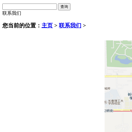
查询
联系我们
您当前的位置：
主页
>
联系我们
>